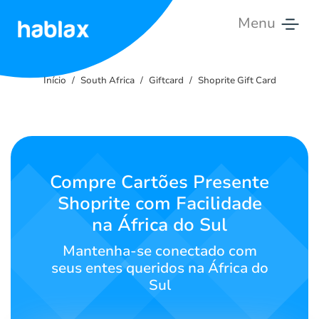
Menu
Início
Início
South Africa
Giftcard
Shoprite Gift Card
Tarifas
Serviços
Contate-
Compre Cartões Presente
nos
Shoprite com Facilidade
na África do Sul
Português
Mantenha-se conectado com
seus entes queridos na África do
Sul
SIGN IN
SIGN UP