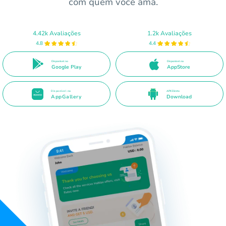
com quem você ama.
4.42k Avaliações
1.2k Avaliações
4.8
4.4
Disponível no
Disponível na
Google Play
AppStore
Disponível na
APK Direto
AppGallery
Download