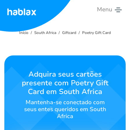
Menu
Início
Início
South Africa
Giftcard
Poetry Gift Card
Tarifas
Serviços
Contacte-
Adquira seus cartões
nos
presente com Poetry Gift
Card em South Africa
Português
Mantenha-se conectado com
seus entes queridos em South
Africa
SIGN IN
SIGN UP