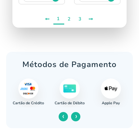
1
2
3
Métodos de Pagamento
Cartão de Crédito
Apple Pay
cária
Cartão de Débito
‹
›