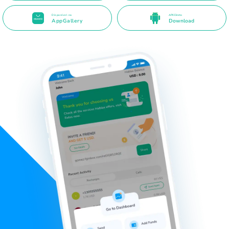
Disponível na
APK Direto
AppGallery
Download