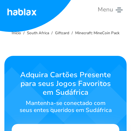
Menu
Início
Início
South Africa
Giftcard
Minecraft: MineCoin Pack
Tarifas
Serviços
Contate-
Adquira Cartões Presente
nos
para seus Jogos Favoritos
em Sudáfrica
Português
Mantenha-se conectado com
seus entes queridos em Sudáfrica
SIGN IN
SIGN UP