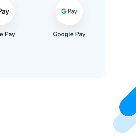
e Pay
Google Pay
Pa