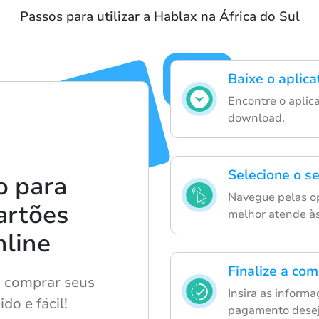
Passos para utilizar a Hablax na África do Sul
Baixe o aplica
Encontre o aplica
download.
Selecione o se
o para
Navegue pelas op
artões
melhor atende às
nline
Finalize a co
a comprar seus
Insira as inform
do e fácil!
pagamento desej