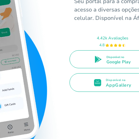
Seu portal para a compr
acesso a diversas opçõe
celular. Disponível na Áf
4.42k Avaliações
4.8
Disponível no
Google Play
Disponível na
AppGallery