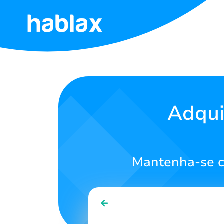
Início
Tarifas
Serviços
Adqui
Contate-
nos
Mantenha-se c
Português
SIGN IN
SIGN UP