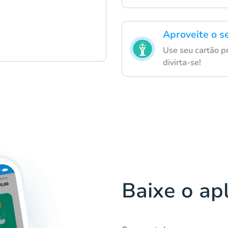
Aproveite o s
Use seu cartão p
divirta-se!
Baixe o ap