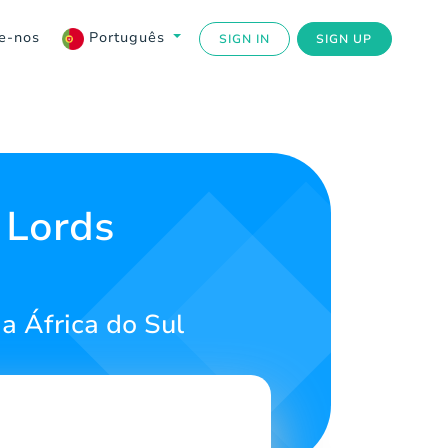
e-nos
Português
SIGN IN
SIGN UP
 Lords
 África do Sul