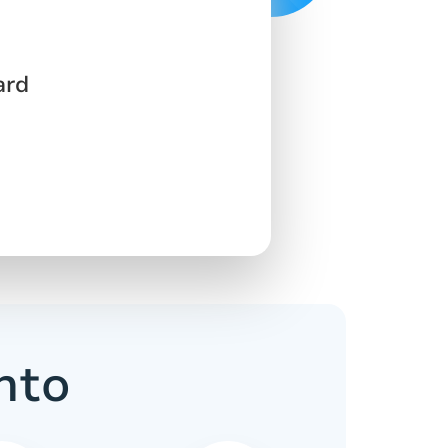
ard
nto