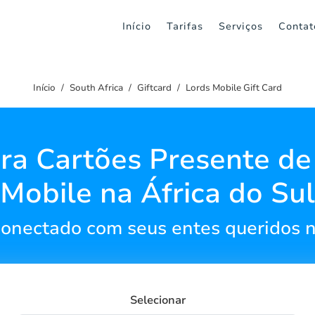
Início
Tarifas
Serviços
Contat
Início
South Africa
Giftcard
Lords Mobile Gift Card
ra Cartões Presente de
Mobile na África do Sul
onectado com seus entes queridos na
Selecionar