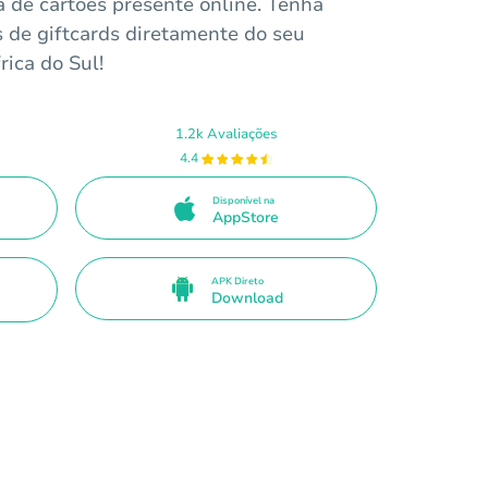
a de cartões presente online. Tenha
s de giftcards diretamente do seu
rica do Sul!
1.2k Avaliações
4.4
Disponível na
AppStore
APK Direto
Download