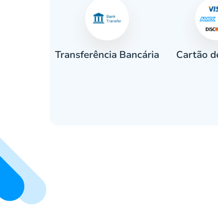
Cartão d
eiro
Transferência Bancária