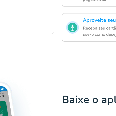
Aproveite seu
Receba seu cartã
use-o como desej
Baixe o ap