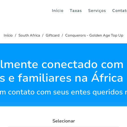
Início
Taxas
Serviços
Contat
Início
South Africa
Giftcard
Conquerors - Golden Age Top Up
lmente conectado com
 e familiares na África
 contato com seus entes queridos n
Selecionar