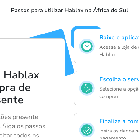
Passos para utilizar Hablax na África do Sul
Baixe o aplic
Acesse a loja de 
Hablax.
 Hablax
Escolha o serv
mpra de
Selecione a opçã
sente
comprar.
tões presente
Finalize a co
o. Siga os passos
Insira os dados 
eitar todos os
pagamento.