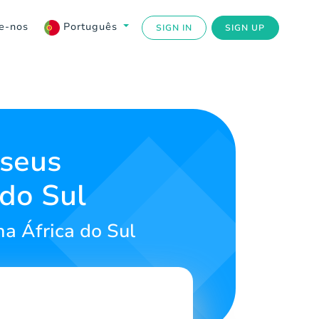
e-nos
Português
SIGN IN
SIGN UP
 seus
 do Sul
a África do Sul