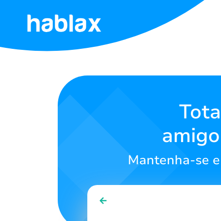
Início
Taxas
Serviços
Tota
amigos
Contate-
nos
Mantenha-se em
Português
SIGN IN
SIGN UP