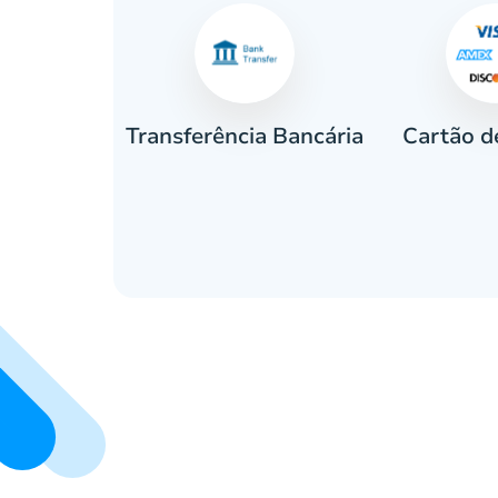
Cartão d
eiro
Transferência Bancária