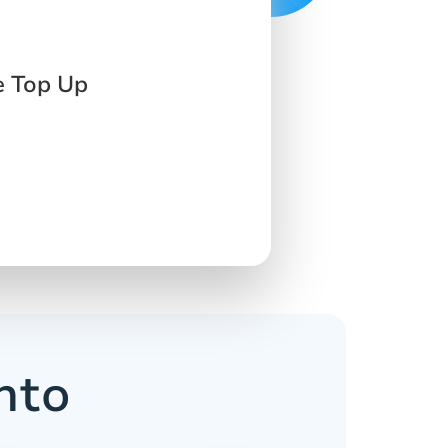
e Top Up
nto