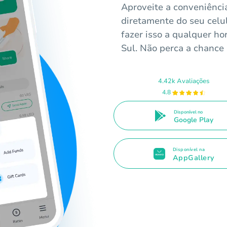
Aproveite a conveniênci
diretamente do seu celul
fazer isso a qualquer ho
Sul. Não perca a chance
4.42k Avaliações
4.8
Disponível no
Google Play
Disponível na
AppGallery