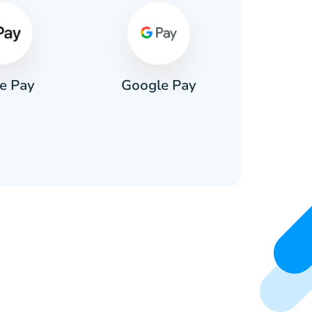
e Pay
Google Pay
Pa