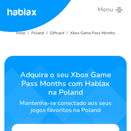
Menu
Início
Início
Poland
Giftcard
Xbox Game Pass Months
Tarifas
Serviços
Contate-
Adquira o seu Xbox Game
nos
Pass Months com Hablax
na Poland
Português
Mantenha-se conectado aos seus
jogos favoritos na Poland
SIGN IN
SIGN UP