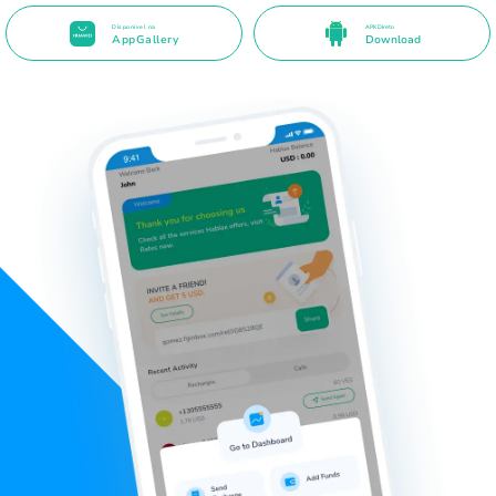
Disponível na
APK Direto
AppGallery
Download