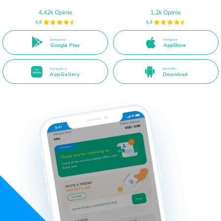
4,42k Opinie
1,2k Opinie
4,8
4,4
Dostępne na
Dostępne w
Google Play
AppStore
Dostępne w
Direct APK
AppGallery
Download