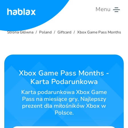
Menu
Strona
Główna
Strona Główna
Poland
Giftcard
Xbox Game Pass Months
Taryfy
Usługi
Xbox Game Pass Months -
Kontakt
Karta Podarunkowa
Polski
Karta podarunkowa Xbox Game
Pass na miesiące gry. Najlepszy
prezent dla miłośników Xbox w
Polsce.
SIGN IN
SIGN UP