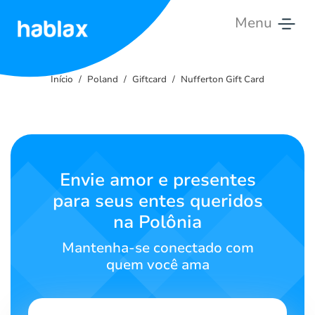
Menu
Início
Início
Poland
Giftcard
Nufferton Gift Card
Tarifas
Serviços
Fale
Envie amor e presentes
Conosco
para seus entes queridos
na Polônia
Português
Mantenha-se conectado com
quem você ama
SIGN IN
SIGN UP