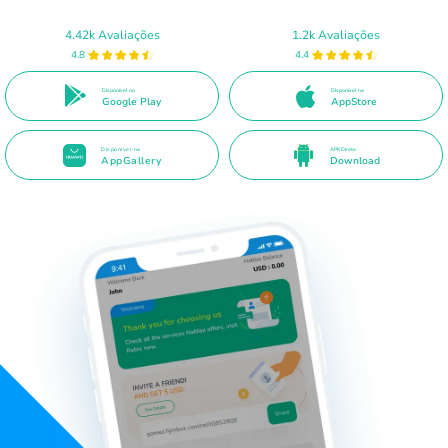
4.42k Avaliações
1.2k Avaliações
4.8
4.4
Disponível no
Disponível na
Google Play
AppStore
Disponível na
APK Direto
AppGallery
Download