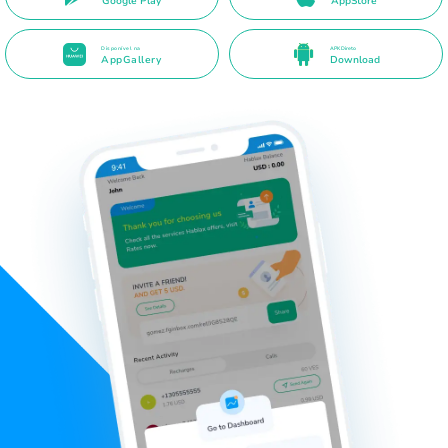
Google Play
AppStore
Disponível na
APK Direto
AppGallery
Download