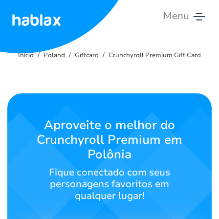
Menu
Início
Início
Poland
Giftcard
Crunchyroll Premium Gift Card
Tarifas
Serviços
Contate-
Aproveite o melhor do
nos
Crunchyroll Premium em
Polônia
Português
Fique conectado com seus
personagens favoritos em
qualquer lugar!
SIGN IN
SIGN UP