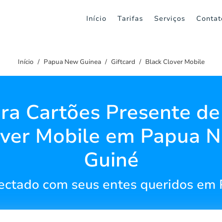
Início
Tarifas
Serviços
Contat
Início
Papua New Guinea
Giftcard
Black Clover Mobile
ra Cartões Presente de
ver Mobile em Papua 
Guiné
ctado com seus entes queridos em