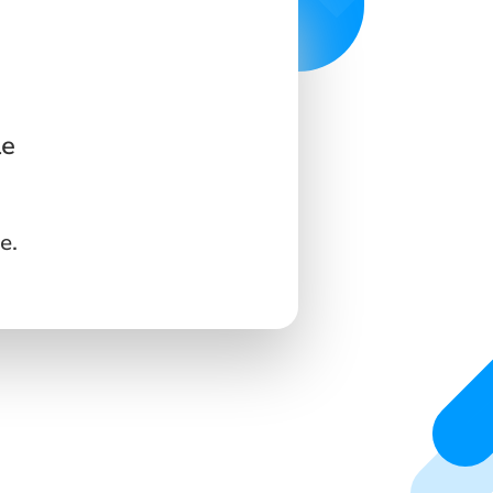
le
e.