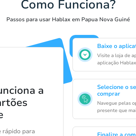
Como Funciona?
Passos para usar Hablax em Papua Nova Guiné
Baixe o aplica
Visite a loja de a
aplicação Hablax
Selecione o s
unciona a
comprar
artões
Navegue pelas op
presente que mai
e
e rápido para
Finalize a co