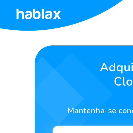
Início
Tarifas
Serviços
Adqui
Clo
Contate-
nos
Português
Mantenha-se cone
SIGN IN
SIGN UP