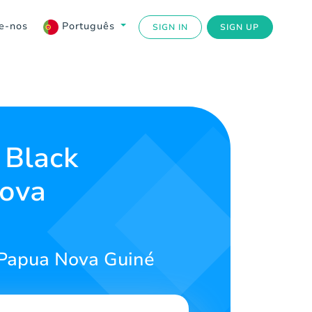
e-nos
Português
SIGN IN
SIGN UP
 Black
Nova
 Papua Nova Guiné