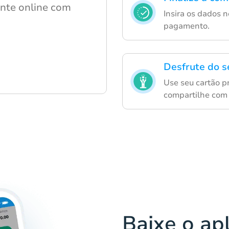
nte online com
Insira os dados 
pagamento.
Desfrute do s
Use seu cartão p
compartilhe com
Baixe o ap