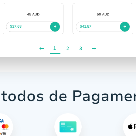
45 AUD
50 AUD
$37.68
$41.87
1
2
3
todos de Pagame