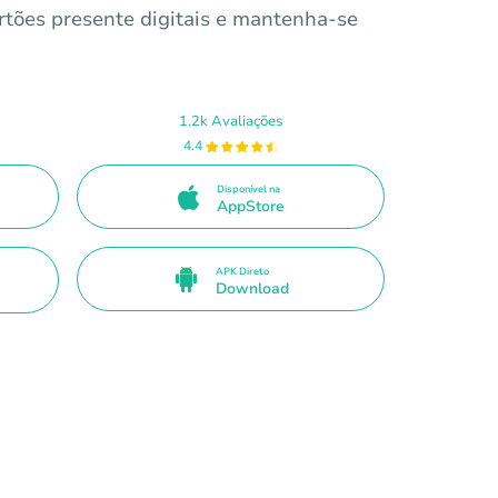
rtões presente digitais e mantenha-se
1.2k Avaliações
4.4
Disponível na
AppStore
APK Direto
Download