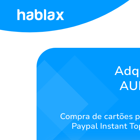
Início
Tarifas
Serviços
Adqu
AUD
Contate-
nos
Português
Compra de cartões pr
Paypal Instant To
SIGN IN
SIGN UP