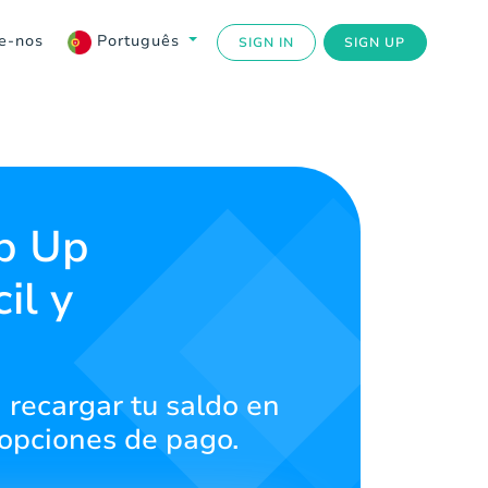
e-nos
Português
SIGN IN
SIGN UP
op Up
il y
 recargar tu saldo en
 opciones de pago.