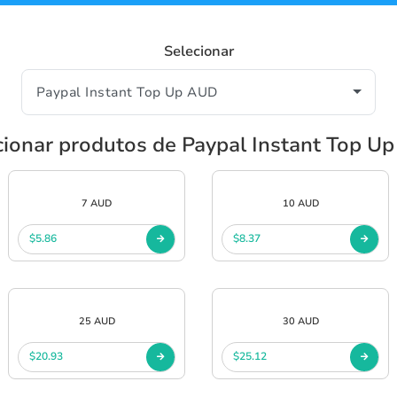
Selecionar
cionar produtos de Paypal Instant Top U
7 AUD
10 AUD
$5.86
$8.37
25 AUD
30 AUD
$20.93
$25.12