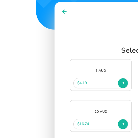
Sele
5 AUD
$4.19
20 AUD
$16.74