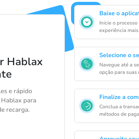
Baixe o aplica
Inicie o process
experiência mais 
Selecione o se
r Hablax
Navegue até a se
nte
opção para suas 
es e rápido
Finalize a co
o Hablax para
Conclua a transa
e recarga.
métodos de paga