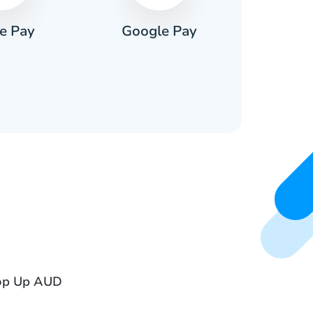
e Pay
Google Pay
Pa
Top Up AUD