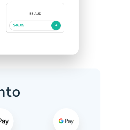
55 AUD
$46.05
nto