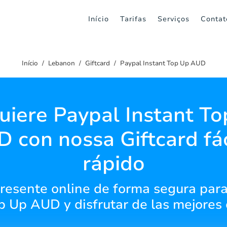
Início
Tarifas
Serviços
Contat
Início
Lebanon
Giftcard
Paypal Instant Top Up AUD
iere Paypal Instant T
 con nossa Giftcard fác
rápido
esente online de forma segura para
p Up AUD y disfrutar de las mejores