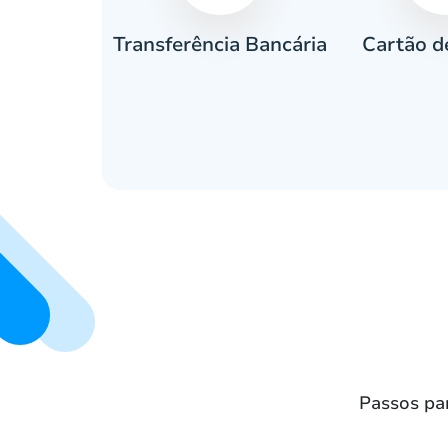
Cartão d
eiro
Transferência Bancária
Passos pa