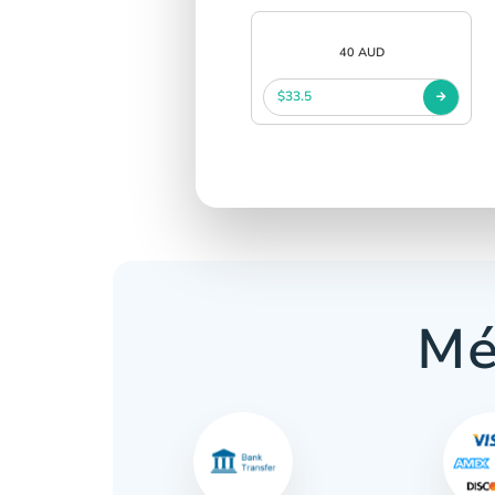
40 AUD
$33.5
Mé