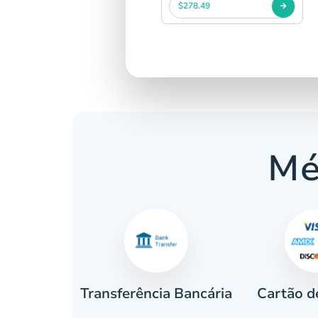
$278.49
Mé
Cartão d
eiro
Transferência Bancária