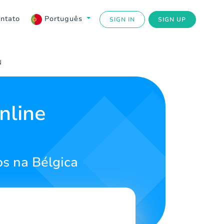
ntato
Português
SIGN IN
SIGN UP
N
nline
s na Bélgica