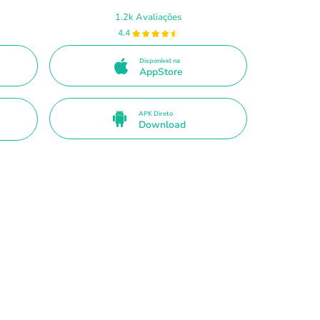
1.2k Avaliações
4.4
Disponível na
AppStore
APK Direto
Download