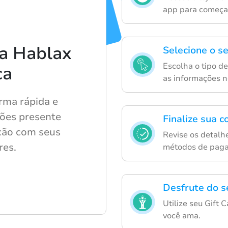
app para começa
a Hablax
Selecione o s
Escolha o tipo de
ca
as informações n
rma rápida e
tões presente
Finalize sua 
exão com seus
Revise os detal
res.
métodos de paga
Desfrute do s
Utilize seu Gift
você ama.