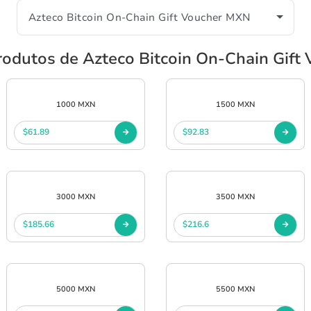
rodutos de Azteco Bitcoin On-Chain Gif
1000 MXN
1500 MXN
$61.89
$92.83
3000 MXN
3500 MXN
$185.66
$216.6
5000 MXN
5500 MXN