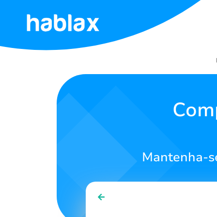
Início
Tarifas
Serviços
Comp
Contato
Mantenha-se
Português
SIGN IN
SIGN UP