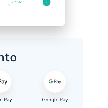
$371.32
nto
e Pay
Google Pay
Pa