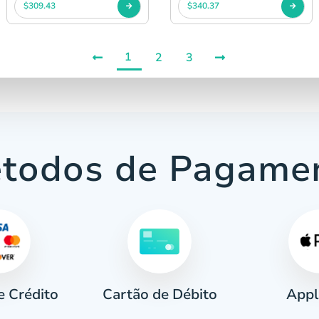
$309.43
$340.37
1
2
3
todos de Pagame
e Crédito
Appl
Cartão de Débito