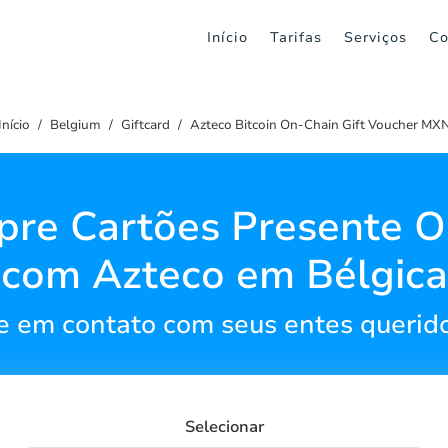
Início
Tarifas
Serviços
Co
Início
Belgium
Giftcard
Azteco Bitcoin On-Chain Gift Voucher MX
re Cartões Presente O
com Azteco em Bélgica
 em contato com seus entes querido
Selecionar