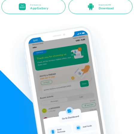
Dostępne na
Bezpośredni APK
AppGallery
Download