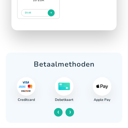
10 EUR
$9.48
Betaalmethoden
Creditcard
Apple Pay
ing
Debetkaart
‹
›