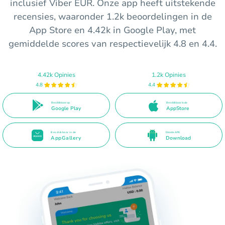
inclusief Viber EUR. Onze app heeft uitstekende
recensies, waaronder 1.2k beoordelingen in de
App Store en 4.42k in Google Play, met
gemiddelde scores van respectievelijk 4.8 en 4.4.
4.42k Opinies
1.2k Opinies
4.8
4.4
Beschikbaar op
Beschikbaar in de
Google Play
AppStore
Beschikbaar in de
Directe APK
AppGallery
Download