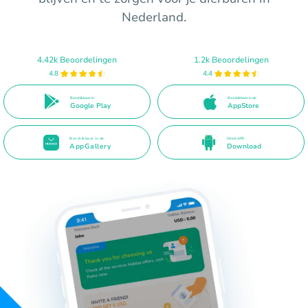
Nederland.
4.42k Beoordelingen
1.2k Beoordelingen
4.8
4.4
Beschikbaar in
Beschikbaar in de
Google Play
AppStore
Beschikbaar in de
Direct APK
AppGallery
Download