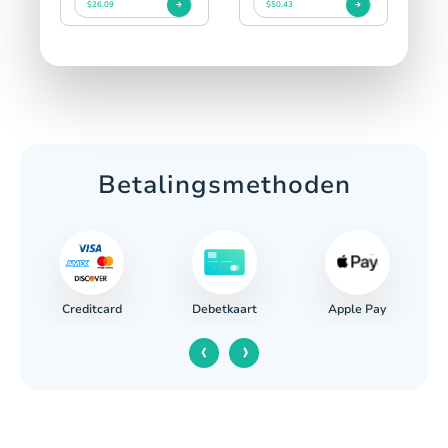
$26.09
$50.43
Betalingsmethoden
Creditcard
Apple Pay
ing
Debetkaart
‹
›