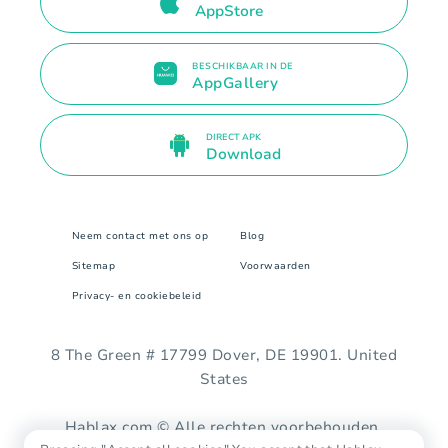
AppStore
BESCHIKBAAR IN DE
AppGallery
DIRECT APK
Download
Neem contact met ons op
Blog
Sitemap
Voorwaarden
Privacy- en cookiebeleid
8 The Green # 17799 Dover, DE 19901. United
States
Hablax.com © Alle rechten voorbehouden.