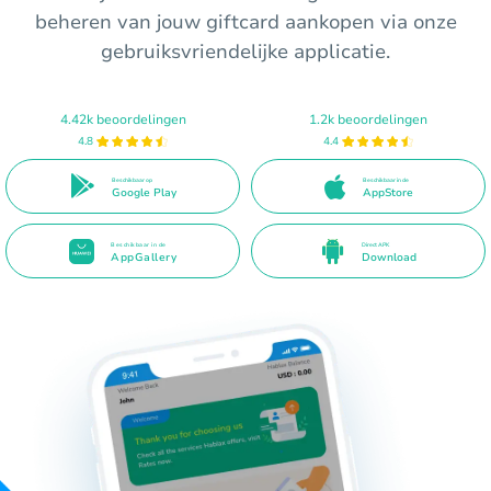
beheren van jouw giftcard aankopen via onze
gebruiksvriendelijke applicatie.
4.42k beoordelingen
1.2k beoordelingen
4.8
4.4
Beschikbaar op
Beschikbaar in de
Google Play
AppStore
Beschikbaar in de
Direct APK
AppGallery
Download