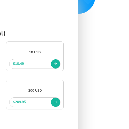
l)
10 USD
$10.49
200 USD
$209.85