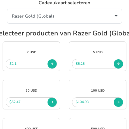
Cadeaukaart selecteren
electeer producten van Razer Gold (Globa
2 USD
5 USD
$2.1
$5.25
50 USD
100 USD
$52.47
$104.93
400 USD
500 USD