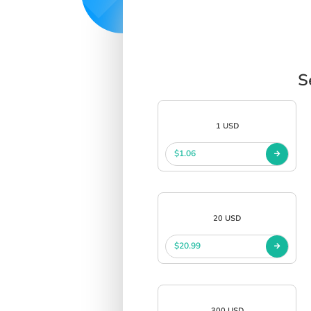
S
1 USD
$1.06
20 USD
$20.99
300 USD