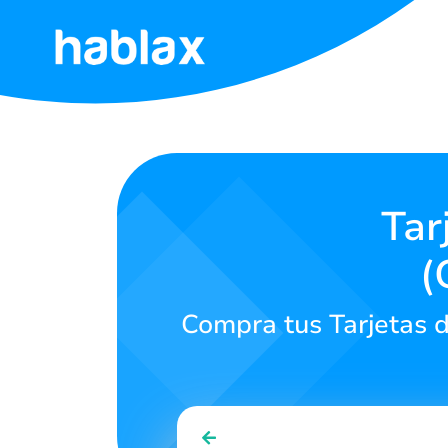
Home
Tarieven
Diensten
Tar
(
Contacteer
ons
Compra tus Tarjetas d
Nederlands
SIGN IN
SIGN UP