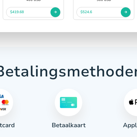
$419.68
$524.6
Betalingsmethode
tcard
Appl
Betaalkaart