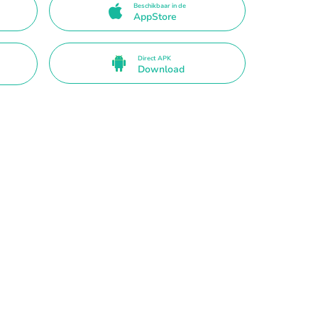
Beschikbaar in de
AppStore
Direct APK
Download