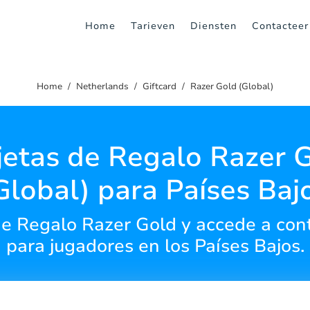
Home
Tarieven
Diensten
Contacteer
Home
Netherlands
Giftcard
Razer Gold (Global)
jetas de Regalo Razer 
Global) para Países Baj
e Regalo Razer Gold y accede a cont
para jugadores en los Países Bajos.