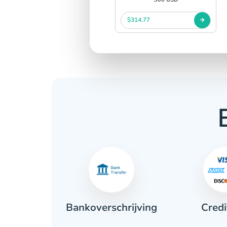
$314.77
Credi
ant
Bankoverschrijving