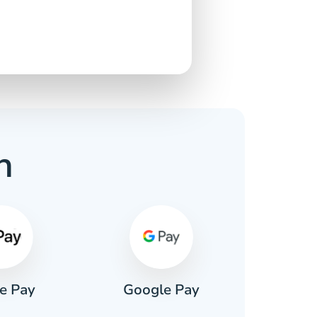
n
e Pay
Google Pay
Pa