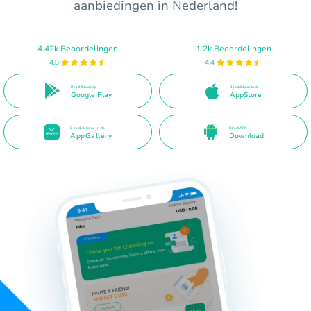
aanbiedingen in Nederland!
4.42k Beoordelingen
1.2k Beoordelingen
4.8
4.4
Beschikbaar op
Beschikbaar in de
Google Play
AppStore
Beschikbaar in de
Direct APK
AppGallery
Download