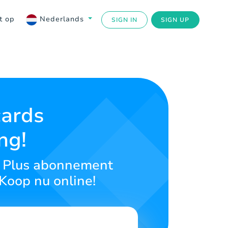
t op
Nederlands
SIGN IN
SIGN UP
cards
ng!
on Plus abonnement
Koop nu online!