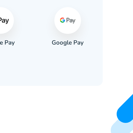
e Pay
Google Pay
Pa