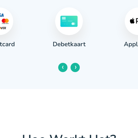
tcard
Appl
Debetkaart
‹
›