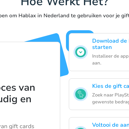
Hoe Werkt Het?
en om Hablax in Nederland te gebruiken voor je gif
Download de 
starten
Installeer de ap
aan.
oces van
Kies de gift c
Zoek naar PlaySta
udig en
gewenste bedra
Voltooi de aa
an gift cards