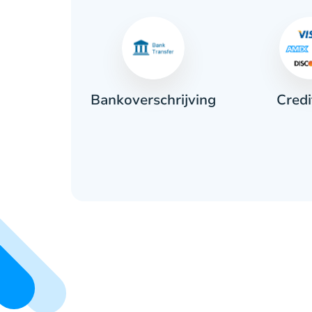
Credi
ant
Bankoverschrijving