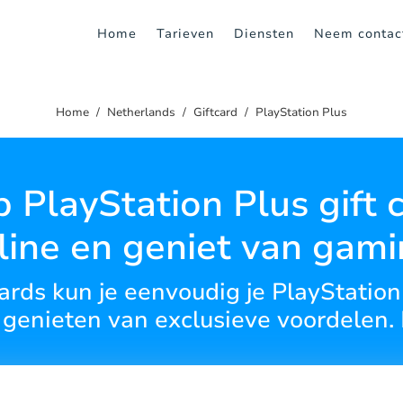
Home
Tarieven
Diensten
Neem contac
Home
Netherlands
Giftcard
PlayStation Plus
 PlayStation Plus gift 
line en geniet van gami
 cards kun je eenvoudig je PlayStati
genieten van exclusieve voordelen. 