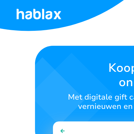
Home
Tarieven
Diensten
Koop
on
Neem
contact
op
Met digitale gift
vernieuwen en 
Nederlands