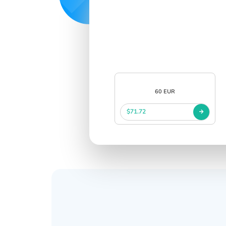
SIGN IN
SIGN UP
60 EUR
$71.72