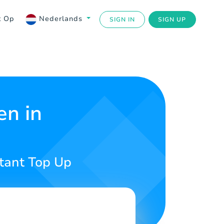
t Op
Nederlands
SIGN IN
SIGN UP
en in
stant Top Up