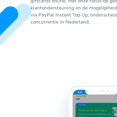
giftcards online. Met onze focus op geb
klantondersteuning en de mogelijkhei
via PayPal Instant Top Up, onderschei
concurrentie in Nederland.