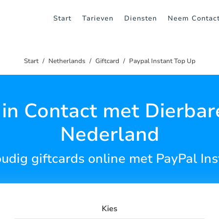
Start
Tarieven
Diensten
Neem Contac
Start
Netherlands
Giftcard
Paypal Instant Top Up
f in Contact met Dierbar
Nederland
dig giftcards online met PayPal In
Kies