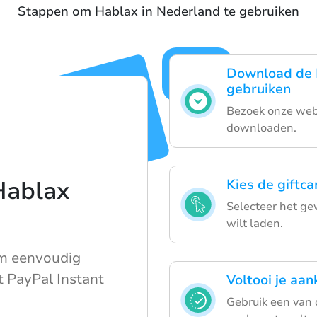
Stappen om Hablax in Nederland te gebruiken
Download de 
gebruiken
Bezoek onze webs
downloaden.
Hablax
Kies de giftca
Selecteer het ge
wilt laden.
 om eenvoudig
t PayPal Instant
Voltooi je aa
Gebruik een van