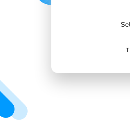
SIGN IN
SIGN UP
Se
T