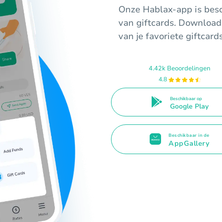
Onze Hablax-app is besc
van giftcards. Download
van je favoriete giftcard
4.42k Beoordelingen
4.8
Beschikbaar op
Google Play
Beschikbaar in de
AppGallery