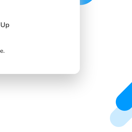
 Up
e.