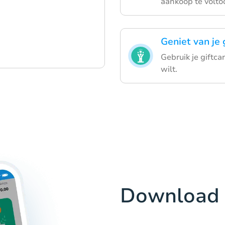
aankoop te volto
Geniet van je 
Gebruik je giftc
wilt.
Download 