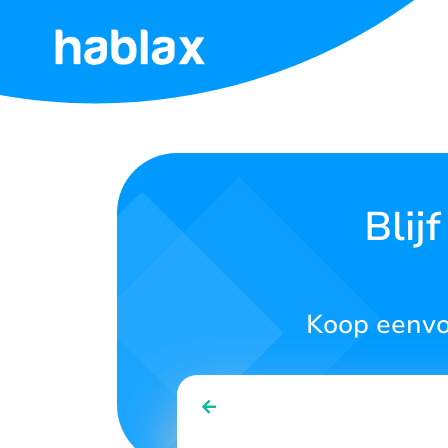
Start
Tarieven
Diensten
Blij
Neem
Contact
Op
Koop eenvou
Nederlands