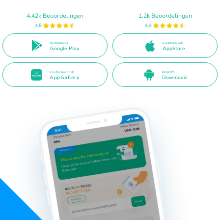
4.42k Beoordelingen
1.2k Beoordelingen
4.8
4.4
Beschikbaar op
Beschikbaar in de
Google Play
AppStore
Beschikbaar in de
Direct APK
AppGallery
Download