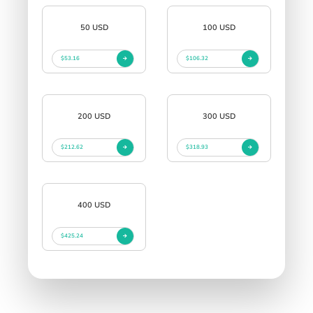
50 USD
100 USD
$53.16
$106.32
200 USD
300 USD
$212.62
$318.93
400 USD
$425.24