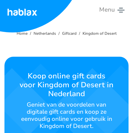
Menu
Home
Home
Netherlands
Giftcard
Kingdom of Desert
Tarieven
Diensten
Neem
Koop online gift cards
contact
voor Kingdom of Desert in
op
Nederland
Nederlands
Geniet van de voordelen van
digitale gift cards en koop ze
eenvoudig online voor gebruik in
Kingdom of Desert.
SIGN IN
SIGN UP