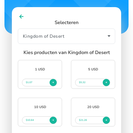
Selecteren
Kies producten van Kingdom of Desert
1 USD
5 USD
$1.07
$5.32
10 USD
20 USD
$10.64
$21.26