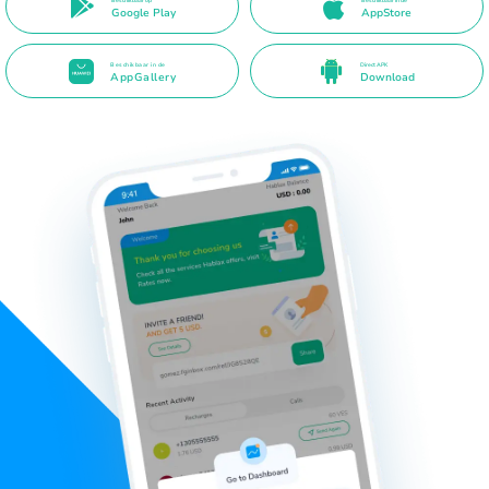
Beschikbaar op
Beschikbaar in de
Google Play
AppStore
Beschikbaar in de
Direct APK
AppGallery
Download