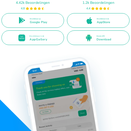
4.42k Beoordelingen
1.2k Beoordelingen
4.8
4.4
Beschikbaar op
Beschikbaar in de
Google Play
AppStore
Beschikbaar in de
Directe APK
AppGallery
Download