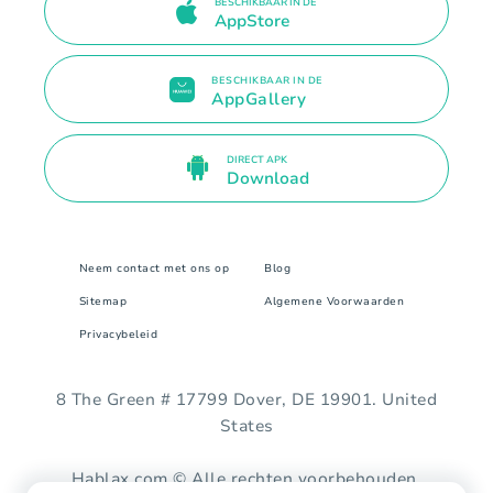
BESCHIKBAAR IN DE
AppStore
BESCHIKBAAR IN DE
AppGallery
DIRECT APK
Download
Neem contact met ons op
Blog
Sitemap
Algemene Voorwaarden
Privacybeleid
8 The Green # 17799 Dover, DE 19901. United
States
Hablax.com © Alle rechten voorbehouden.