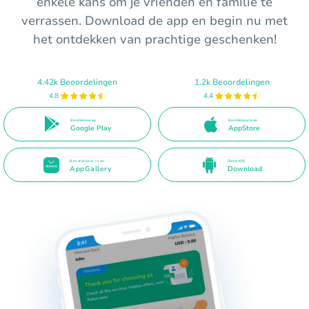
enkele kans om je vrienden en familie te
verrassen. Download de app en begin nu met
het ontdekken van prachtige geschenken!
4.42k Beoordelingen
1.2k Beoordelingen
4.8
4.4
Beschikbaar op
Beschikbaar in de
Google Play
AppStore
Beschikbaar in de
Direct APK
AppGallery
Download