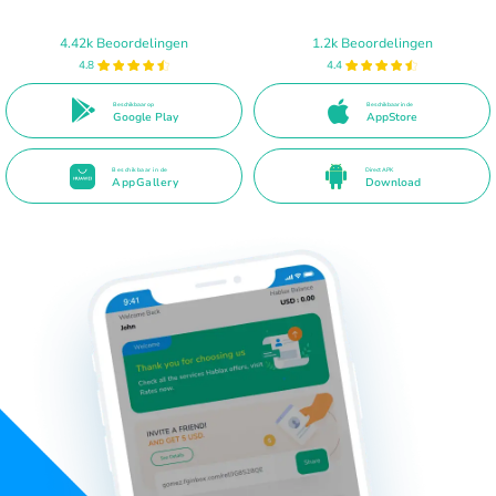
4.42k Beoordelingen
1.2k Beoordelingen
4.8
4.4
Beschikbaar op
Beschikbaar in de
Google Play
AppStore
Beschikbaar in de
Direct APK
AppGallery
Download