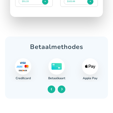
$51.33
$102.66
Betaalmethodes
Creditcard
Apple Pay
ing
Betaalkaart
‹
›