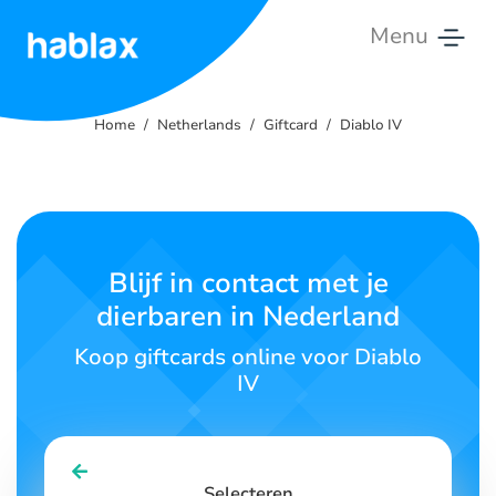
Menu
Home
Home
Netherlands
Giftcard
Diablo IV
Tarieven
Diensten
Neem
Blijf in contact met je
contact
dierbaren in Nederland
op
Koop giftcards online voor Diablo
Nederlands
IV
SIGN IN
SIGN UP
Selecteren