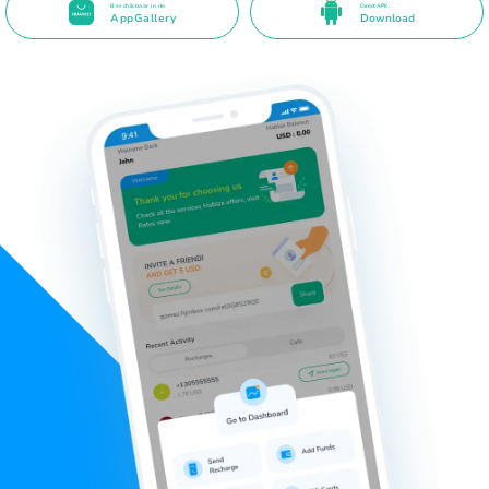
Beschikbaar in de
Direct APK
AppGallery
Download