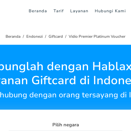
Beranda
Tarif
Layanan
Hubungi Kami
Beranda
Endonezi
Giftcard
Vidio Premier Platinum Voucher
bunglah dengan Hablax
yanan Giftcard di Indone
rhubung dengan orang tersayang di 
Pilih negara