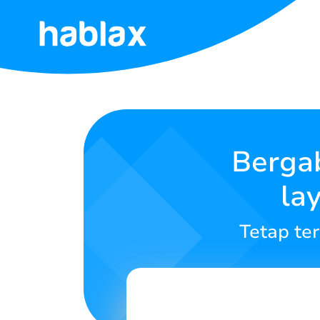
Beranda
Tarif
Layanan
Berga
la
Hubungi
Kami
Tetap te
Bahasa Indonesia
SIGN IN
SIGN UP