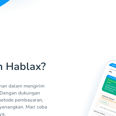
h Hablax?
han dalam mengirim
a. Dengan dukungan
metode pembayaran,
enangkan. Mari coba
ya.