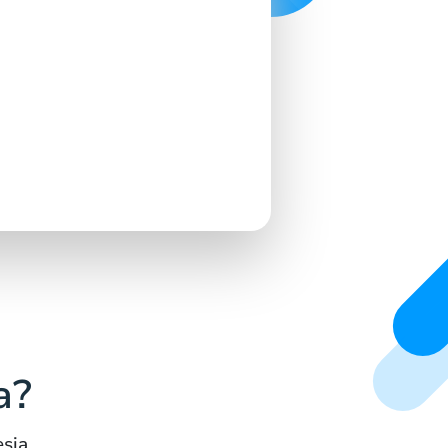
a?
sia