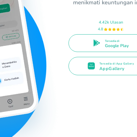
menikmati keuntungan in
4.42k Ulasan
4.8
Tersedia di
Google Play
Tersedia di App Gallery
AppGallery