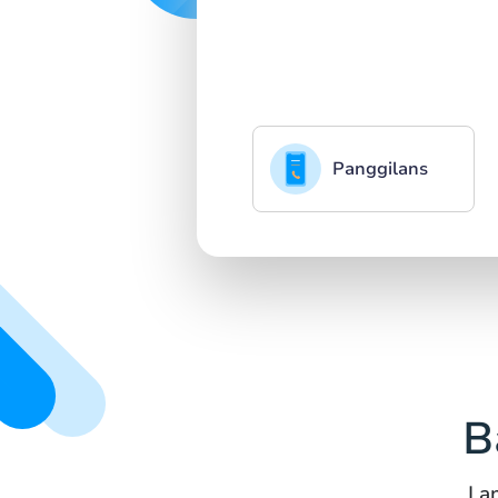
Panggilans
B
La