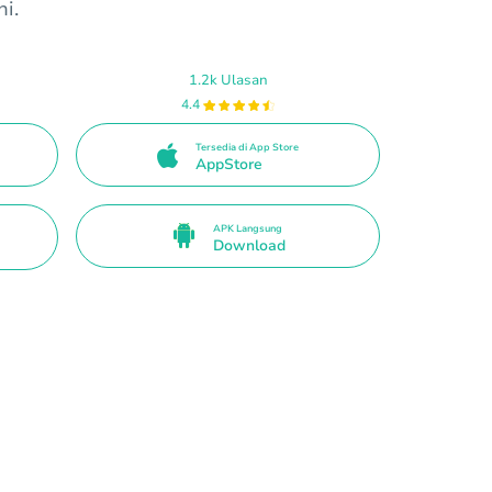
i.
1.2k Ulasan
4.4
Tersedia di App Store
AppStore
APK Langsung
Download