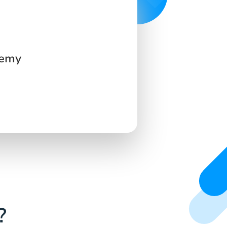
lemy
?