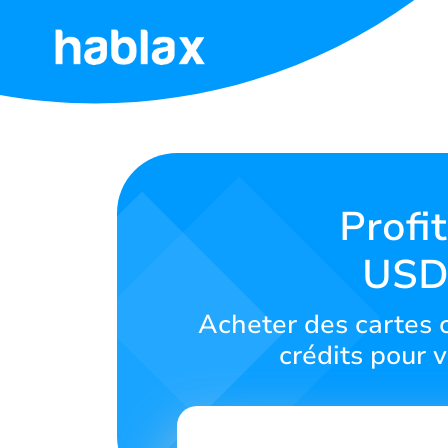
Accueil
Tarifs
Services
Profi
USD 
Contactez-
nous
Acheter des cartes 
Français
crédits pour v
SIGN IN
SIGN UP