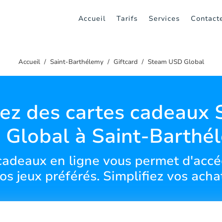
Accueil
Tarifs
Services
Contact
Accueil
Saint-Barthélemy
Giftcard
Steam USD Global
tez des cartes cadeaux
Global à Saint-Barthé
cadeaux en ligne vous permet d'accé
os jeux préférés. Simplifiez vos acha