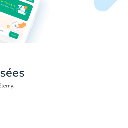
sées
élemy.