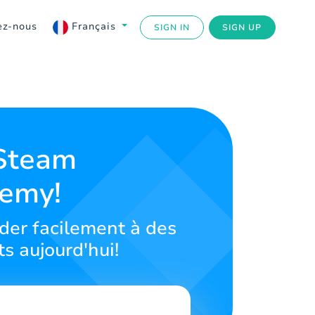
ez-nous
Français
SIGN IN
SIGN UP
 Steam
lemy!
der facilement à des
ts aujourd'hui!