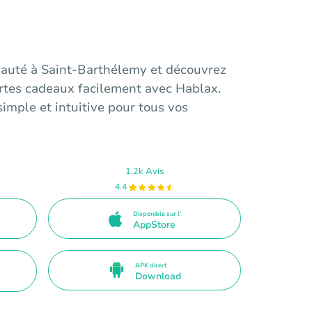
auté à Saint-Barthélemy et découvrez
tes cadeaux facilement avec Hablax.
simple et intuitive pour tous vos
1.2k Avis
4.4
Disponible sur l'
AppStore
APK direct
Download