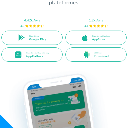
plateformes.
4.42k Avis
1.2k Avis
4.8
4.4
Disponible sur
Disponible sur l'App Store
Google Play
AppStore
Disponible sur l'AppGallery
APK Direct
AppGallery
Download