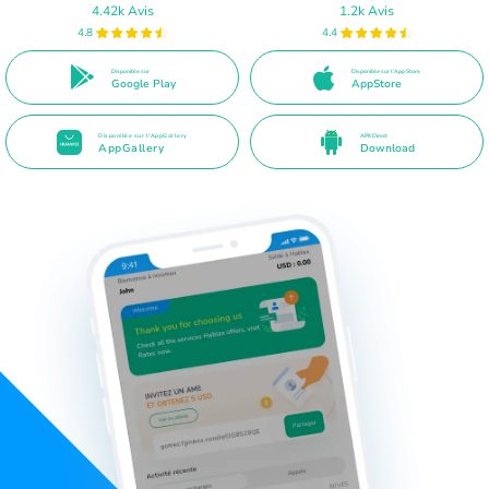
4.42k Avis
1.2k Avis
4.8
4.4
Disponible sur
Disponible sur l'App Store
Google Play
AppStore
Disponible sur l'AppGallery
APK Direct
AppGallery
Download