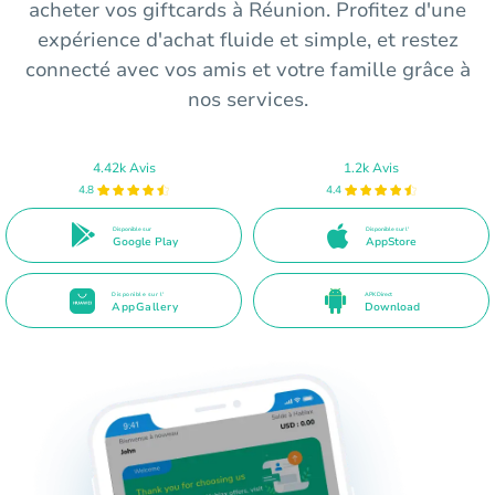
acheter vos giftcards à Réunion. Profitez d'une
expérience d'achat fluide et simple, et restez
connecté avec vos amis et votre famille grâce à
nos services.
4.42k Avis
1.2k Avis
4.8
4.4
Disponible sur
Disponible sur l'
Google Play
AppStore
Disponible sur l'
APK Direct
AppGallery
Download