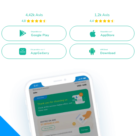
4,42k Avis
1,2k Avis
4,8
4,4
Disponible sur
Disponible sur l'
Google Play
AppStore
Disponible sur l'
APK Direct
AppGallery
Download