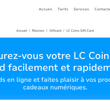
Accueil
Tarifs
Services
Contact
Accueil
Réunion
Giftcard
LC Coins Gift Card
rez-vous votre LC Coin
d facilement et rapide
s en ligne et faites plaisir à vos pr
cadeaux numériques.