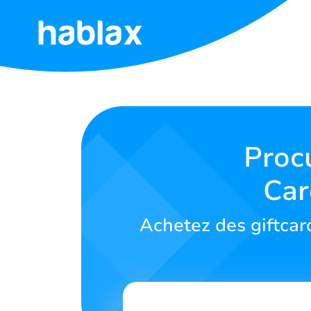
Accueil
Tarifs
Services
Procu
Car
Contactez-
nous
Achetez des giftcard
Français
SIGN IN
SIGN UP