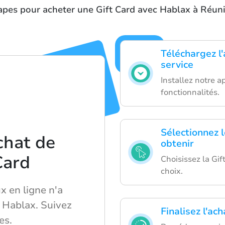
apes pour acheter une Gift Card avec Hablax à Réun
Téléchargez l'
service
Installez notre a
fonctionnalités.
Sélectionnez 
chat de
obtenir
Card
Choisissez la Gif
choix.
x en ligne n'a
c Hablax. Suivez
Finalisez l'ac
es.