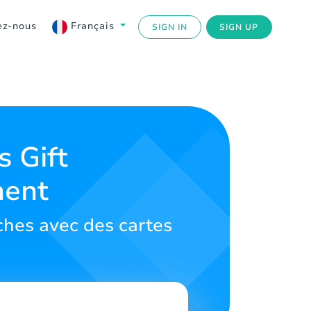
ez-nous
Français
SIGN IN
SIGN UP
s Gift
ment
oches avec des cartes