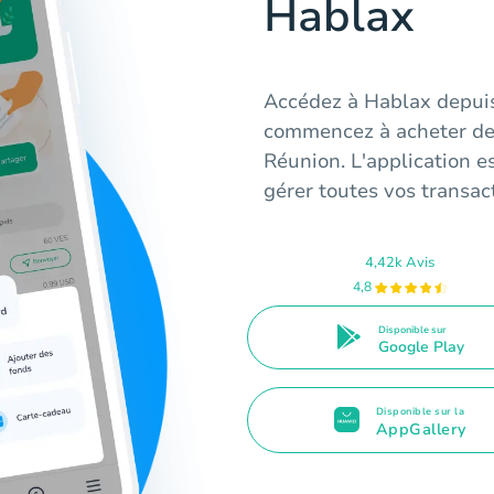
Hablax
Accédez à Hablax depuis
commencez à acheter des
Réunion. L'application es
gérer toutes vos transact
4,42k Avis
4,8
Disponible sur
Google Play
Disponible sur la
AppGallery