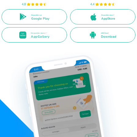
4.8
4.4
Disponible sur
Disponible dans l'
Google Play
AppStore
Disponible dans l'
APK Direct
AppGallery
Download