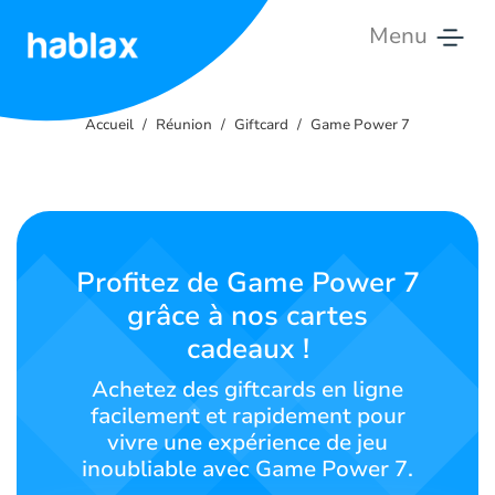
Menu
Accueil
Accueil
Réunion
Giftcard
Game Power 7
Tarifs
Services
Contactez-
Profitez de Game Power 7
nous
grâce à nos cartes
cadeaux !
Français
Achetez des giftcards en ligne
facilement et rapidement pour
vivre une expérience de jeu
SIGN IN
SIGN UP
inoubliable avec Game Power 7.