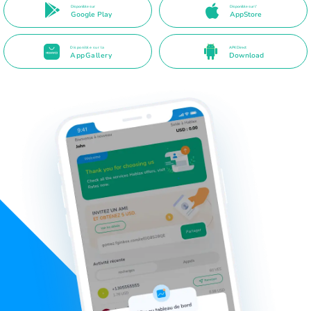
Disponible sur
Disponible sur l'
Google Play
AppStore
Disponible sur la
APK Direct
AppGallery
Download