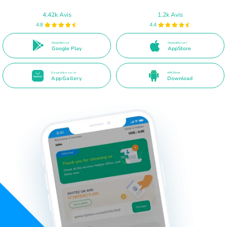
4.42k Avis
1.2k Avis
4.8
4.4
Disponible sur
Disponible sur l'
Google Play
AppStore
Disponible sur le
APK Direct
AppGallery
Download