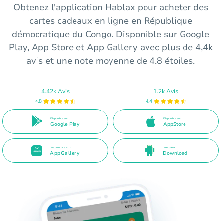
Obtenez l'application Hablax pour acheter des
cartes cadeaux en ligne en République
démocratique du Congo. Disponible sur Google
Play, App Store et App Gallery avec plus de 4,4k
avis et une note moyenne de 4.8 étoiles.
4.42k Avis
1.2k Avis
4.8
4.4
Disponible sur
Disponible sur
Google Play
AppStore
Disponible sur
Direct APK
AppGallery
Download