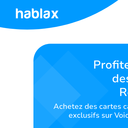
Accueil
Tarifs
Services
Profit
de
Contactez-
nous
R
Français
Achetez des cartes 
exclusifs sur Vo
SIGN IN
SIGN UP