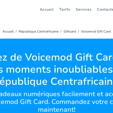
Accueil
Tarifs
Services
Contact
Accueil
République Centrafricaine
Giftcard
Voicemod Gift Card
ez de Voicemod Gift Ca
s moments inoubliables
épublique Centrafricain
cadeaux numériques facilement et ac
icemod Gift Card. Commandez votre c
maintenant!