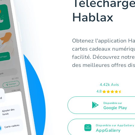
Télécharge
Hablax
Obtenez l'application H
cartes cadeaux numériqu
facilité. Découvrez notre
des meilleures offres di
4.42k Avis
4.8
Disponible sur
Google Play
Disponible sur AppGallery
AppGallery