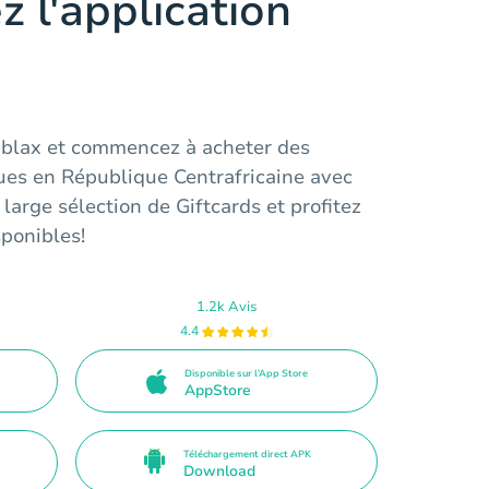
z l'application
ablax et commencez à acheter des
es en République Centrafricaine avec
 large sélection de Giftcards et profitez
sponibles!
1.2k Avis
4.4
Disponible sur l’App Store
AppStore
Téléchargement direct APK
Download