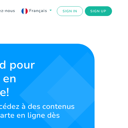
ez-nous
Français
SIGN IN
SIGN UP
rd pour
 en
e!
cédez à des contenus
arte en ligne dès