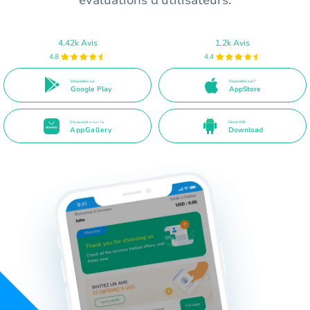
4.42k Avis
1.2k Avis
4.8
4.4
Disponible sur
Disponible sur l'
Google Play
AppStore
Disponible sur la
Direct APK
AppGallery
Download