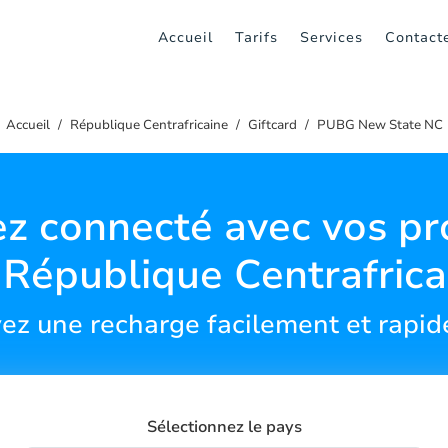
Accueil
Tarifs
Services
Contact
Accueil
République Centrafricaine
Giftcard
PUBG New State NC
z connecté avec vos p
 République Centrafrica
ez une recharge facilement et rapi
Sélectionnez le pays