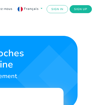
ez-nous
Français
SIGN IN
SIGN UP
roches
ine
dement