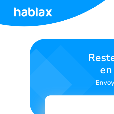
Accueil
Tarifs
Services
Reste
en
Contactez-
nous
Envoy
Français
SIGN IN
SIGN UP