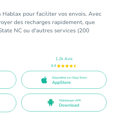
n Hablax pour faciliter vos envois. Avec
oyer des recharges rapidement, que
tate NC ou d'autres services (200
1.2k Avis
4.4
Disponible sur l’App Store
AppStore
Télécharger APK
Download