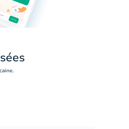
sées
caine.