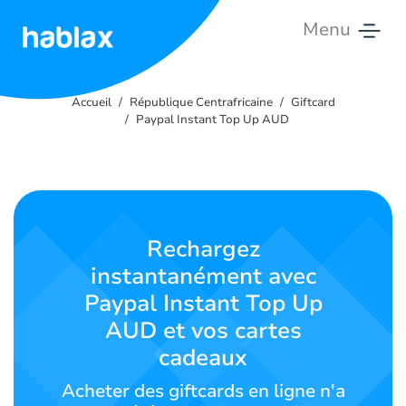
Menu
Accueil
Accueil
République Centrafricaine
Giftcard
Tarifs
Paypal Instant Top Up AUD
Services
Contactez-
nous
Rechargez
instantanément avec
Français
Paypal Instant Top Up
AUD et vos cartes
cadeaux
SIGN IN
SIGN UP
Acheter des giftcards en ligne n'a