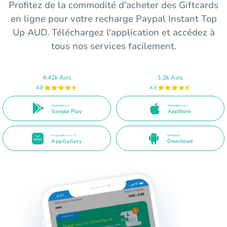
Profitez de la commodité d'acheter des Giftcards
en ligne pour votre recharge Paypal Instant Top
Up AUD. Téléchargez l'application et accédez à
tous nos services facilement.
4.42k Avis
1.2k Avis
4.8
4.4
Disponible sur
Disponible sur l'
Google Play
AppStore
Disponible sur la
APK Direct
AppGallery
Download