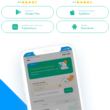
4.8
4.4
Disponible sur
Disponible dans l’App Store
Google Play
AppStore
Disponible dans l'AppGallery
APK Direct
AppGallery
Download