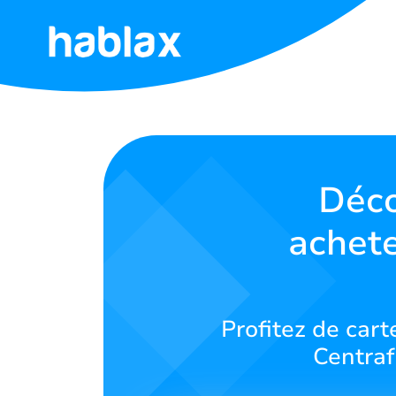
Accueil
Tarifs
Services
Déco
achete
Contactez-
nous
Français
Profitez de car
Centraf
SIGN IN
SIGN UP