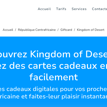
Accueil
Tarifs
Services
Contact
Accueil
République Centrafricaine
Giftcard
Kingdom of Desert
uvrez Kingdom of Dese
z des cartes cadeaux e
facilement
tes cadeaux digitales pour vos proch
ricaine et faites-leur plaisir instant