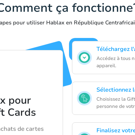
Comment ça fonctionne
apes pour utiliser Hablax en République Centrafrica
Téléchargez l
Accédez à tous n
appareil.
Sélectionnez 
ax pour
Choisissez la Gif
personne de votr
ft Cards
achats de cartes
Finalisez votr