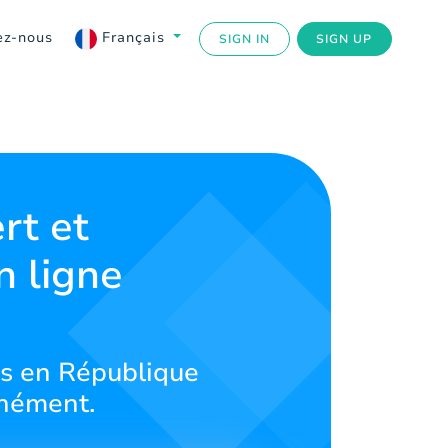
ez-nous
Français
SIGN IN
SIGN UP
rt et
n ligne
es en République
anément.