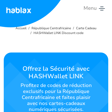
Menu
Accueil
Accueil
République Centrafricaine
Carte Cadeau
Tarifs
HASHWallet LINK Discount code
Services
Contactez-
nous
Offrez la Sécurité avec
HASHWallet LINK
Français
Profitez de codes de réduction
exclusifs pour la République
Centrafricaine et faites plaisir
SIGN IN
SIGN UP
avec nos cartes-cadeaux
numériques sécurisées.