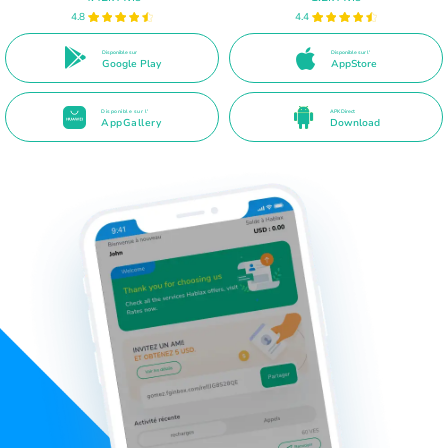
4.8
4.4
Disponible sur
Disponible sur l'
Google Play
AppStore
Disponible sur l'
APK Direct
AppGallery
Download