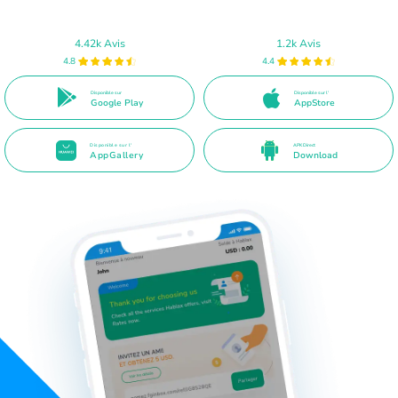
4.42k Avis
1.2k Avis
4.8
4.4
Disponible sur
Disponible sur l'
Google Play
AppStore
Disponible sur l'
APK Direct
AppGallery
Download