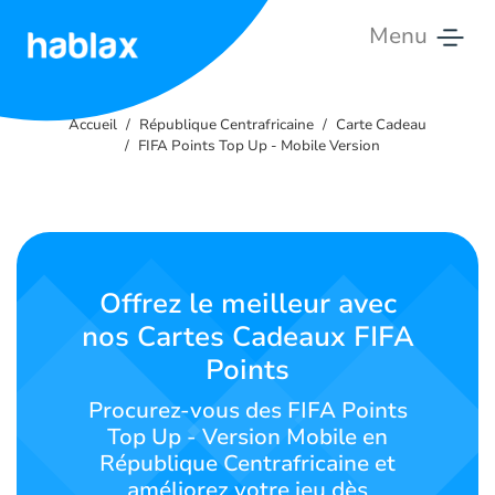
Menu
Accueil
Accueil
République Centrafricaine
Carte Cadeau
Tarifs
FIFA Points Top Up - Mobile Version
Services
Contactez-
nous
Offrez le meilleur avec
nos Cartes Cadeaux FIFA
Français
Points
Procurez-vous des FIFA Points
Top Up - Version Mobile en
SIGN IN
SIGN UP
République Centrafricaine et
améliorez votre jeu dès