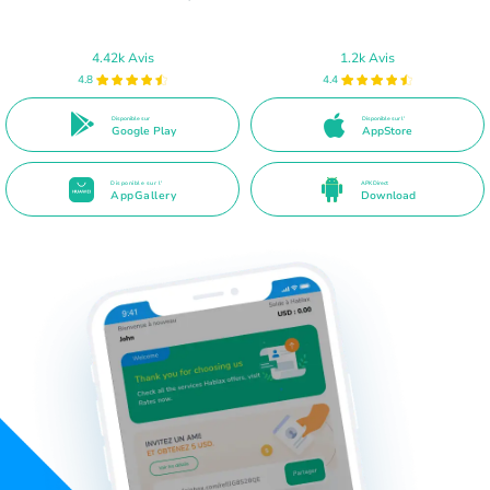
4.42k Avis
1.2k Avis
4.8
4.4
Disponible sur
Disponible sur l'
Google Play
AppStore
Disponible sur l'
APK Direct
AppGallery
Download