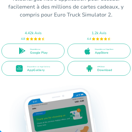
facilement à des millions de cartes cadeaux, y
compris pour Euro Truck Simulator 2.
4.42k Avis
1.2k Avis
4.8
4.4
Disponible sur
Disponible sur l’App Store
Google Play
AppStore
Disponible sur App Gallery
APK Direct
AppGallery
Download