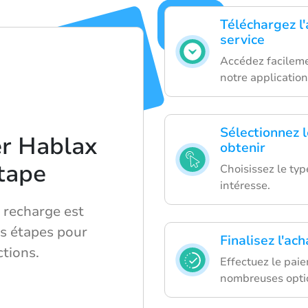
Téléchargez l'
service
Accédez facileme
notre application
Sélectionnez 
er Hablax
obtenir
tape
Choisissez le typ
intéresse.
 recharge est
es étapes pour
Finalisez l'ac
ctions.
Effectuez le pai
nombreuses opti