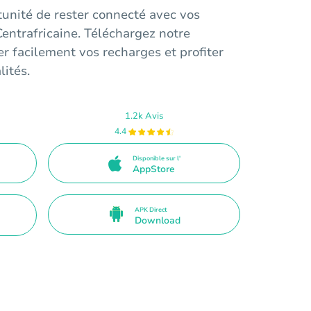
unité de rester connecté avec vos
entrafricaine. Téléchargez notre
er facilement vos recharges et profiter
lités.
1.2k Avis
4.4
Disponible sur l'
AppStore
APK Direct
Download