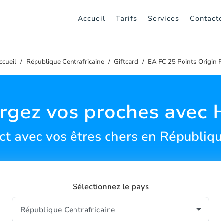
Accueil
Tarifs
Services
Contact
ccueil
République Centrafricaine
Giftcard
EA FC 25 Points Origin 
rgez vos proches avec 
ct avec vos êtres chers en Républiqu
Sélectionnez le pays