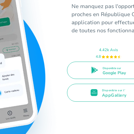
Ne manquez pas l'opport
proches en République C
application pour effectu
de toutes nos fonctionna
4.42k Avis
4.8
Disponible sur
Google Play
Disponible sur l'
AppGallery