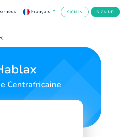
ez-nous
Français
SIGN IN
SIGN UP
PC
Hablax
e Centrafricaine