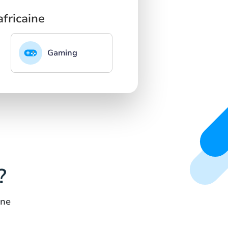
fricaine
Gaming
?
ine