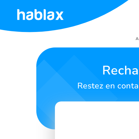
Accueil
A
Tarifs
Services
Recha
Contactez-
Restez en conta
nous
Français
SIGN IN
SIGN UP