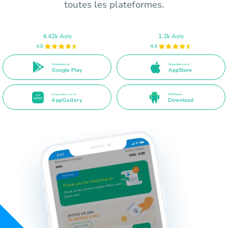
toutes les plateformes.
4.42k Avis
1.2k Avis
4.8
4.4
Disponible sur
Disponible sur le
Google Play
AppStore
Disponible sur le
APK Directe
AppGallery
Download