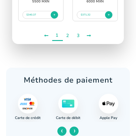
5500 MXN
6000 MXN
$340.37
$371.32
1
2
3
Méthodes de paiement
Carte de crédit
Apple Pay
re
Carte de débit
‹
›