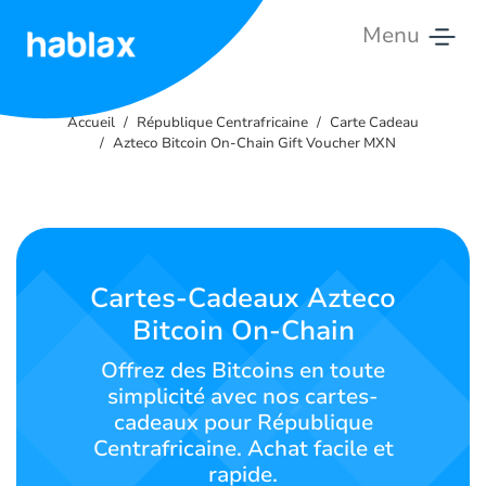
Menu
Accueil
Accueil
République Centrafricaine
Carte Cadeau
Tarifs
Azteco Bitcoin On-Chain Gift Voucher MXN
Services
Contactez-
nous
Cartes-Cadeaux Azteco
Bitcoin On-Chain
Français
Offrez des Bitcoins en toute
simplicité avec nos cartes-
cadeaux pour République
SIGN IN
SIGN UP
Centrafricaine. Achat facile et
rapide.