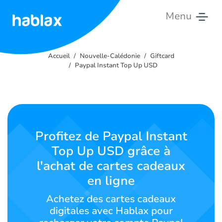
Menu
Accueil
Accueil
Nouvelle-Calédonie
Giftcard
Tarifs
Paypal Instant Top Up USD
Services
Contactez-
nous
Profitez de Paypal Instant
Top Up USD grâce à
Français
l'achat de cartes cadeaux
en ligne
Achetez des cartes cadeaux
SIGN IN
SIGN UP
digitales avec Hablax pour