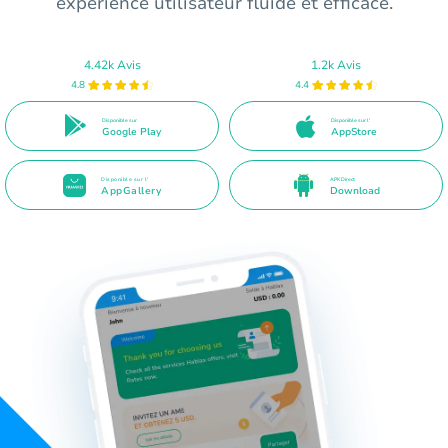
expérience utilisateur fluide et efficace.
4.42k Avis
1.2k Avis
4.8
4.4
Disponible sur
Disponible sur l'
Google Play
AppStore
Disponible sur l'
APK Direct
AppGallery
Download